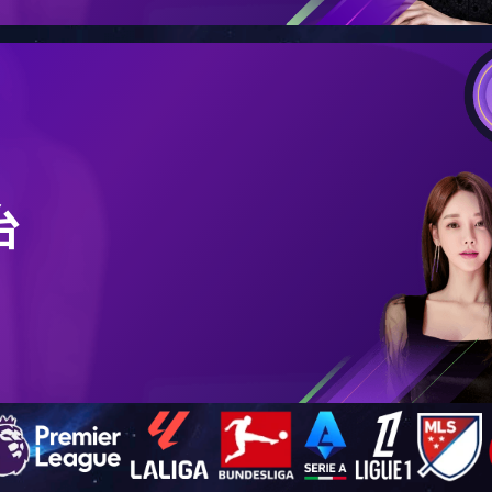
视频中心
人力资源