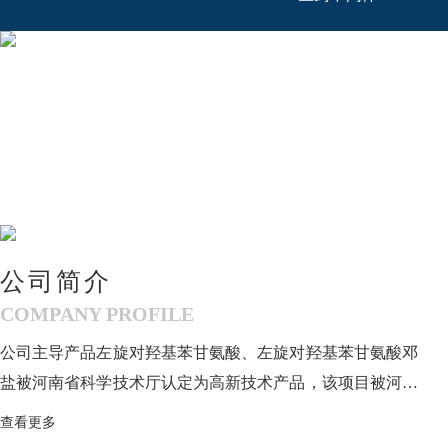
公司简介
COMPANY PROFILE
公司主导产品左旋对羟基苯甘氨酸、左旋对羟基苯甘氨酸邓
盐被河南省科学技术厅认定为高新技术产品，该项目被河南
省政府列入第一批和第二批高新技术产业化重点项目。我公
查看更多
司是国内较早研制和生产左旋对羟基苯甘氨酸及其衍生物的