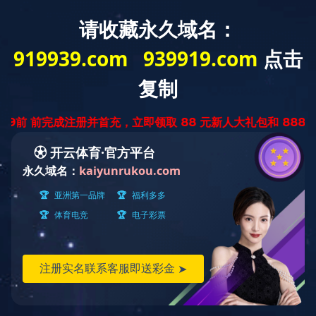
买球正规平台·（中国）
当前位置：
首页
››
买球正规平台·（中国）官